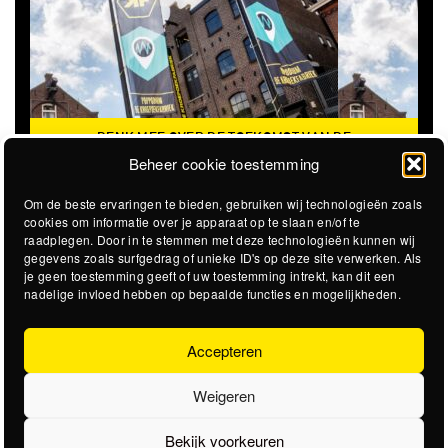
DENK MEE OVER DE TOEKOMST VAN DE
KROEPOEKFABRIEK
Beheer cookie toestemming
Om de beste ervaringen te bieden, gebruiken wij technologieën zoals
cookies om informatie over je apparaat op te slaan en/of te
raadplegen. Door in te stemmen met deze technologieën kunnen wij
gegevens zoals surfgedrag of unieke ID's op deze site verwerken. Als
je geen toestemming geeft of uw toestemming intrekt, kan dit een
nadelige invloed hebben op bepaalde functies en mogelijkheden.
Accepteren
Weigeren
Bekijk voorkeuren