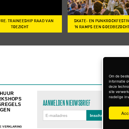
RE: TRAINEESHIP RAAD VAN
SKATE- EN PUNKROCKFESTI
TOEZICHT
‘N RAMPS EEN GOEDBEZOCH
Om de beste
informatie o
deze techno
site verwerk
RHUUR
nadelige in
RKSHOPS
AANMELDEN NIEUWSBRIEF
SREGELS
GEN
Acc
E VERKLARING