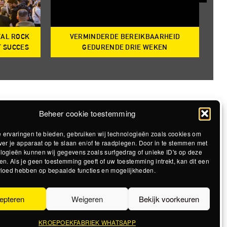
VAL ROCK
VERMINDERDE BEREIKBAARHEID
T
T SUCCES
GEDURENDE DRIE WEKEN
Beheer cookie toestemming
 ervaringen te bieden, gebruiken wij technologieën zoals cookies om
ver je apparaat op te slaan en/of te raadplegen. Door in te stemmen met
logieën kunnen wij gegevens zoals surfgedrag of unieke ID's op deze
en. Als je geen toestemming geeft of uw toestemming intrekt, kan dit een
vloed hebben op bepaalde functies en mogelijkheden.
epteren
Weigeren
Bekijk voorkeuren
KROEPOEKFABRIEK WHATSAPP