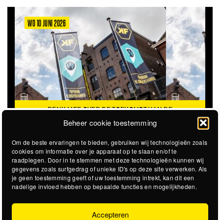
WO 10 JUNI 2026
DENK MEE OVER DE TOEKOMST VAN DE
KROEPOEKFABRIEK
Beheer cookie toestemming
Om de beste ervaringen te bieden, gebruiken wij technologieën zoals
cookies om informatie over je apparaat op te slaan en/of te
raadplegen. Door in te stemmen met deze technologieën kunnen wij
gegevens zoals surfgedrag of unieke ID's op deze site verwerken. Als
je geen toestemming geeft of uw toestemming intrekt, kan dit een
nadelige invloed hebben op bepaalde functies en mogelijkheden.
Accepteren