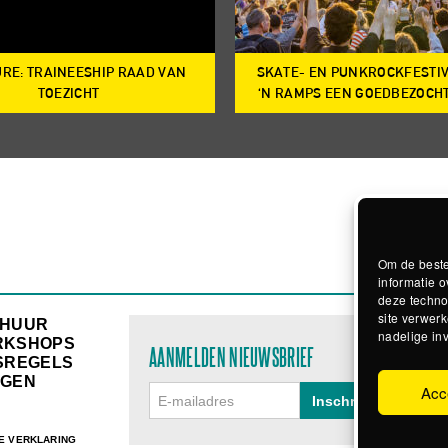
RE: TRAINEESHIP RAAD VAN
SKATE- EN PUNKROCKFESTI
TOEZICHT
‘N RAMPS EEN GOEDBEZOCH
Om de beste
informatie o
deze techno
site verwerk
RHUUR
nadelige in
RKSHOPS
AANMELDEN NIEUWSBRIEF
SREGELS
GEN
Acc
E VERKLARING