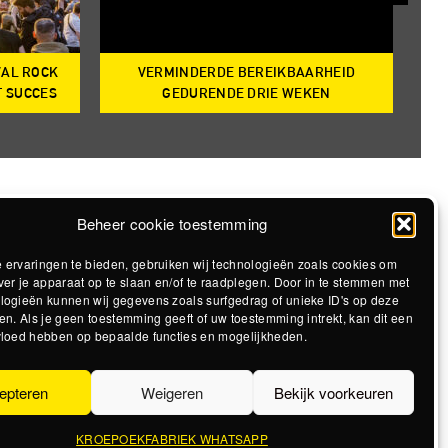
VAL ROCK
VERMINDERDE BEREIKBAARHEID
T
T SUCCES
GEDURENDE DRIE WEKEN
Beheer cookie toestemming
 ervaringen te bieden, gebruiken wij technologieën zoals cookies om
ver je apparaat op te slaan en/of te raadplegen. Door in te stemmen met
logieën kunnen wij gegevens zoals surfgedrag of unieke ID's op deze
en. Als je geen toestemming geeft of uw toestemming intrekt, kan dit een
vloed hebben op bepaalde functies en mogelijkheden.
epteren
Weigeren
Bekijk voorkeuren
KROEPOEKFABRIEK WHATSAPP