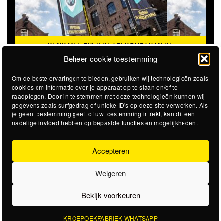
DENK MEE OVER DE TOEKOMST VAN DE
KROEPOEKFABRIEK
Beheer cookie toestemming
Om de beste ervaringen te bieden, gebruiken wij technologieën zoals
cookies om informatie over je apparaat op te slaan en/of te
raadplegen. Door in te stemmen met deze technologieën kunnen wij
gegevens zoals surfgedrag of unieke ID's op deze site verwerken. Als
je geen toestemming geeft of uw toestemming intrekt, kan dit een
nadelige invloed hebben op bepaalde functies en mogelijkheden.
Accepteren
Weigeren
Bekijk voorkeuren
KROEPOEKFABRIEK WHATSAPP