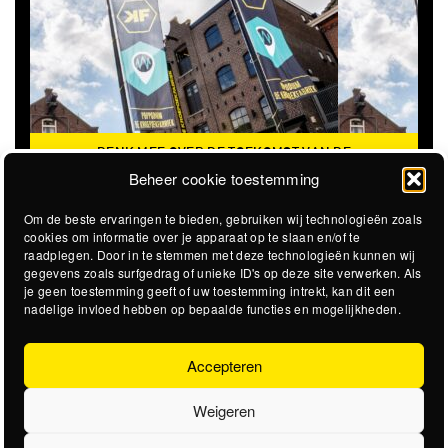
DENK MEE OVER DE TOEKOMST VAN DE
KROEPOEKFABRIEK
Beheer cookie toestemming
Om de beste ervaringen te bieden, gebruiken wij technologieën zoals
cookies om informatie over je apparaat op te slaan en/of te
raadplegen. Door in te stemmen met deze technologieën kunnen wij
gegevens zoals surfgedrag of unieke ID's op deze site verwerken. Als
je geen toestemming geeft of uw toestemming intrekt, kan dit een
nadelige invloed hebben op bepaalde functies en mogelijkheden.
Accepteren
Weigeren