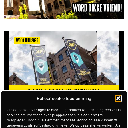
WO 10 JUNI 2026
DENK MEE OVER DE TOEKOMST VAN DE
KROEPOEKFABRIEK
Beheer cookie toestemming
Om de beste ervaringen te bieden, gebruiken wij technologieën zoals
cookies om informatie over je apparaat op te slaan en/of te
raadplegen. Door in te stemmen met deze technologieën kunnen wij
gegevens zoals surfgedrag of unieke ID's op deze site verwerken. Als