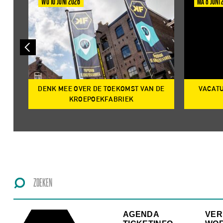
WO 10 JUNI 2026
MA 8 JUNI
DENK MEE OVER DE TOEKOMST VAN DE
VACATU
IRE
KROEPOEKFABRIEK
AGENDA
VE