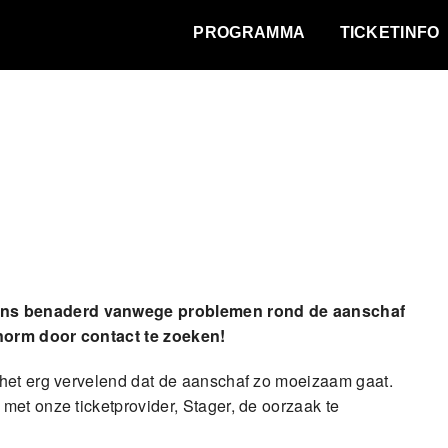
WAT VINDT DE STAD?
PROGRAMMA
TICKETINFO
ons benaderd vanwege problemen rond de aanschaf
norm door contact te zoeken!
 het erg vervelend dat de aanschaf zo moeizaam gaat.
met onze ticketprovider, Stager, de oorzaak te