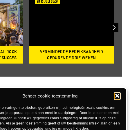
VR 18 JULI 2025
D
VAL ROCK
VERMINDERDE BEREIKBAARHEID
T
T SUCCES
GEDURENDE DRIE WEKEN
Beheer cookie toestemming
 ervaringen te bieden, gebruiken wij technologieën zoals cookies om
ver je apparaat op te slaan en/of te raadplegen. Door in te stemmen met
logieën kunnen wij gegevens zoals surfgedrag of unieke ID's op deze
en. Als je geen toestemming geeft of uw toestemming intrekt, kan dit een
vloed hebben op bepaalde functies en mogelijkheden.