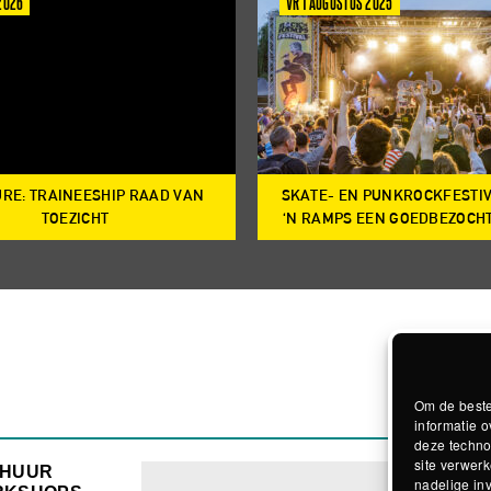
 2026
VR 1 AUGUSTUS 2025
RE: TRAINEESHIP RAAD VAN
SKATE- EN PUNKROCKFESTI
TOEZICHT
‘N RAMPS EEN GOEDBEZOCH
Om de beste
informatie o
deze techno
site verwerk
RHUUR
nadelige in