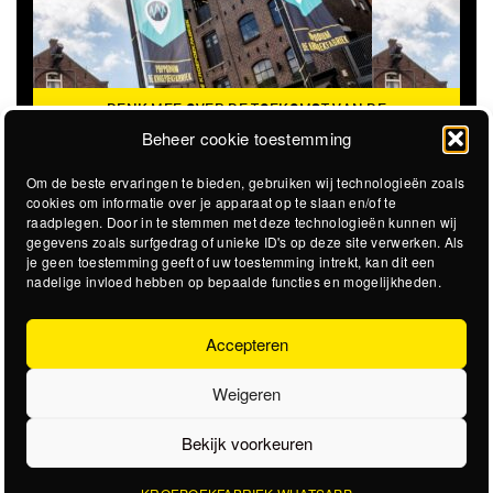
DENK MEE OVER DE TOEKOMST VAN DE
KROEPOEKFABRIEK
Beheer cookie toestemming
Om de beste ervaringen te bieden, gebruiken wij technologieën zoals
cookies om informatie over je apparaat op te slaan en/of te
raadplegen. Door in te stemmen met deze technologieën kunnen wij
gegevens zoals surfgedrag of unieke ID's op deze site verwerken. Als
je geen toestemming geeft of uw toestemming intrekt, kan dit een
nadelige invloed hebben op bepaalde functies en mogelijkheden.
Accepteren
Weigeren
Bekijk voorkeuren