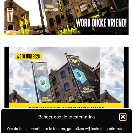
WO 10 JUNI 2026
DENK MEE OVER DE TOEKOMST VAN DE
KROEPOEKFABRIEK
Beheer cookie toestemming
Om de beste ervaringen te bieden, gebruiken wij technologieën zoals