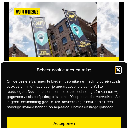
WO 10 JUNI 2026
DENK MEE OVER DE TOEKOMST VAN DE
KROEPOEKFABRIEK
Beheer cookie toestemming
Om de beste ervaringen te bieden, gebruiken wij technologieën zoals
cookies om informatie over je apparaat op te slaan en/of te
raadplegen. Door in te stemmen met deze technologieën kunnen wij
gegevens zoals surfgedrag of unieke ID's op deze site verwerken. Als
je geen toestemming geeft of uw toestemming intrekt, kan dit een
nadelige invloed hebben op bepaalde functies en mogelijkheden.
Accepteren