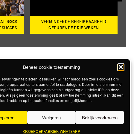
VAL ROCK
VERMINDERDE BEREIKBAARHEID
T
T SUCCES
GEDURENDE DRIE WEKEN
Beheer cookie toestemming
 ervaringen te bieden, gebruiken wij technologieën zoals cookies om
ver je apparaat op te slaan en/of te raadplegen. Door in te stemmen met
logieën kunnen wij gegevens zoals surfgedrag of unieke ID's op deze
en. Als je geen toestemming geeft of uw toestemming intrekt, kan dit een
vloed hebben op bepaalde functies en mogelijkheden.
epteren
Weigeren
Bekijk voorkeuren
KROEPOEKFABRIEK WHATSAPP