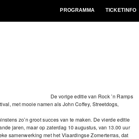
WAT VINDT DE STAD?
PROGRAMMA
TICKETINFO
De vorige editie van Rock ’n Ramps
tival, met mooie namen als John Coffey, Streetdogs,
minstens zo’n groot succes van te maken. De vierde editie
aande jaren, maar op zaterdag 10 augustus, van 13.00 uur
stieke samenwerking met het Vlaardingse Zomerterras, dat