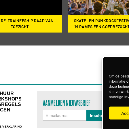
RE: TRAINEESHIP RAAD VAN
SKATE- EN PUNKROCKFESTI
TOEZICHT
‘N RAMPS EEN GOEDBEZOCH
Om de beste
informatie o
deze techno
site verwerk
RHUUR
nadelige in
RKSHOPS
AANMELDEN NIEUWSBRIEF
SREGELS
GEN
Acc
E VERKLARING