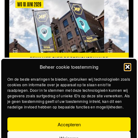
WO 10 JUNI 2026
DENK MEE OVER DE TOEKOMST VAN DE
KROEPOEKFABRIEK
Beheer cookie toestemming
Om de beste ervaringen te bieden, gebruiken wij technologieën zoals
cookies om informatie over je apparaat op te slaan en/of te
raadplegen. Door in te stemmen met deze technologieën kunnen wij
gegevens zoals surfgedrag of unieke ID's op deze site verwerken. Als
je geen toestemming geeft of uw toestemming intrekt, kan dit een
nadelige invloed hebben op bepaalde functies en mogelijkheden.
Accepteren