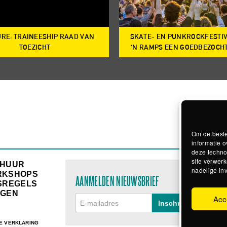
RE: TRAINEESHIP RAAD VAN
SKATE- EN PUNKROCKFESTI
TOEZICHT
‘N RAMPS EEN GOEDBEZOCH
Om de beste
informatie o
deze techno
site verwerk
RHUUR
nadelige in
RKSHOPS
AANMELDEN NIEUWSBRIEF
SREGELS
GEN
Acc
E VERKLARING