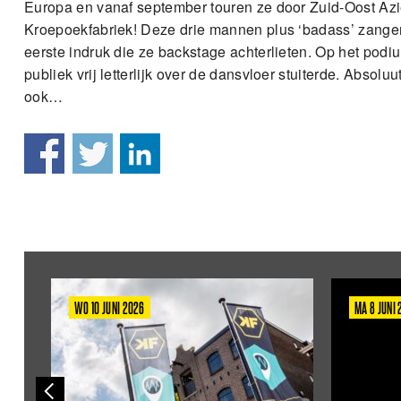
Europa en vanaf september touren ze door Zuid-Oost Azi
Kroepoekfabriek! Deze drie mannen plus ‘badass’ zanger
eerste indruk die ze backstage achterlieten. Op het podi
publiek vrij letterlijk over de dansvloer stuiterde. Absol
ook…
WO 10 JUNI 2026
MA 8 JUNI