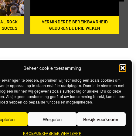
VAL ROCK
VERMINDERDE BEREIKBAARHEID
T
T SUCCES
GEDURENDE DRIE WEKEN
Beheer cookie toestemming
 ervaringen te bieden, gebruiken wij technologieën zoals cookies om
ver je apparaat op te slaan en/of te raadplegen. Door in te stemmen met
logieën kunnen wij gegevens zoals surfgedrag of unieke ID's op deze
en. Als je geen toestemming geeft of uw toestemming intrekt, kan dit een
vloed hebben op bepaalde functies en mogelijkheden.
epteren
Weigeren
Bekijk voorkeuren
KROEPOEKFABRIEK WHATSAPP