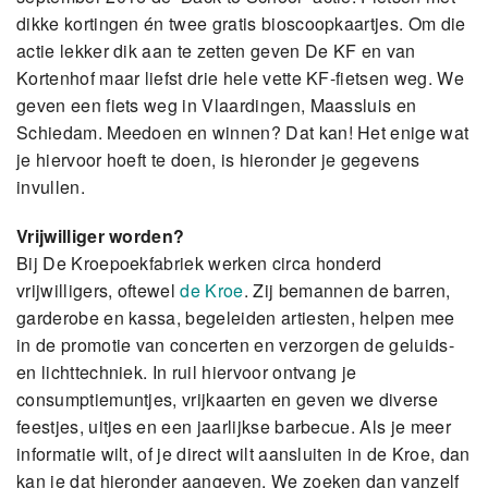
dikke kortingen én twee gratis bioscoopkaartjes. Om die
actie lekker dik aan te zetten geven De KF en van
Kortenhof maar liefst drie hele vette KF-fietsen weg. We
geven een fiets weg in Vlaardingen, Maassluis en
Schiedam. Meedoen en winnen? Dat kan! Het enige wat
je hiervoor hoeft te doen, is hieronder je gegevens
invullen.
Vrijwilliger worden?
Bij De Kroepoekfabriek werken circa honderd
vrijwilligers, oftewel
de Kroe
. Zij bemannen de barren,
garderobe en kassa, begeleiden artiesten, helpen mee
in de promotie van concerten en verzorgen de geluids-
en lichttechniek. In ruil hiervoor ontvang je
consumptiemuntjes, vrijkaarten en geven we diverse
feestjes, uitjes en een jaarlijkse barbecue. Als je meer
informatie wilt, of je direct wilt aansluiten in de Kroe, dan
kan je dat hieronder aangeven. We zoeken dan vanzelf