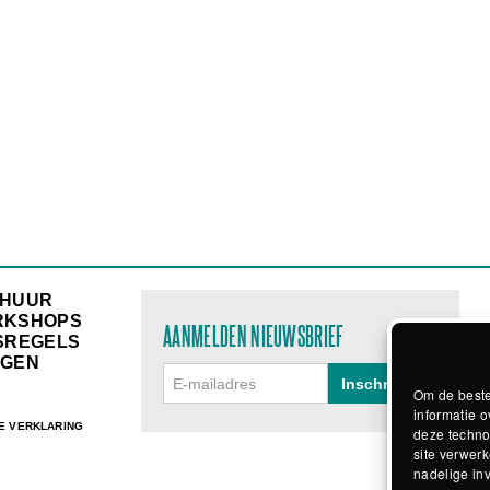
RHUUR
RKSHOPS
AANMELDEN NIEUWSBRIEF
SREGELS
GEN
Om de beste
informatie o
E VERKLARING
deze techno
site verwerk
nadelige in