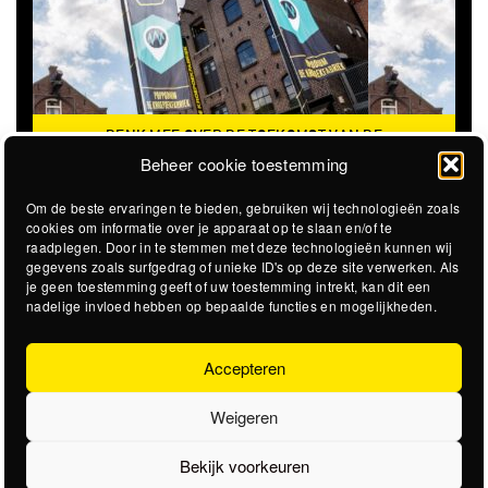
DENK MEE OVER DE TOEKOMST VAN DE
KROEPOEKFABRIEK
Beheer cookie toestemming
Om de beste ervaringen te bieden, gebruiken wij technologieën zoals
cookies om informatie over je apparaat op te slaan en/of te
raadplegen. Door in te stemmen met deze technologieën kunnen wij
gegevens zoals surfgedrag of unieke ID's op deze site verwerken. Als
je geen toestemming geeft of uw toestemming intrekt, kan dit een
nadelige invloed hebben op bepaalde functies en mogelijkheden.
Accepteren
Weigeren
Bekijk voorkeuren