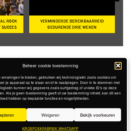
VAL ROCK
VERMINDERDE BEREIKBAARHEID
T
T SUCCES
GEDURENDE DRIE WEKEN
Beheer cookie toestemming
 ervaringen te bieden, gebruiken wij technologieën zoals cookies om
ver je apparaat op te slaan en/of te raadplegen. Door in te stemmen met
logieën kunnen wij gegevens zoals surfgedrag of unieke ID's op deze
en. Als je geen toestemming geeft of uw toestemming intrekt, kan dit een
vloed hebben op bepaalde functies en mogelijkheden.
epteren
Weigeren
Bekijk voorkeuren
KROEPOEKFABRIEK WHATSAPP