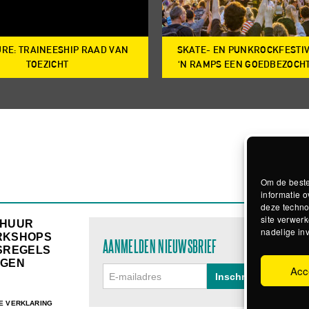
RE: TRAINEESHIP RAAD VAN
SKATE- EN PUNKROCKFESTI
TOEZICHT
‘N RAMPS EEN GOEDBEZOCH
Om de beste
informatie o
deze techno
site verwerk
RHUUR
nadelige in
RKSHOPS
AANMELDEN NIEUWSBRIEF
SREGELS
GEN
Acc
E VERKLARING