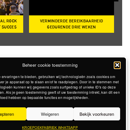
VAL ROCK
VERMINDERDE BEREIKBAARHEID
T
T SUCCES
GEDURENDE DRIE WEKEN
Beheer cookie toestemming
 ervaringen te bieden, gebruiken wij technologieën zoals cookies om
ver je apparaat op te slaan en/of te raadplegen. Door in te stemmen met
logieën kunnen wij gegevens zoals surfgedrag of unieke ID's op deze
en. Als je geen toestemming geeft of uw toestemming intrekt, kan dit een
vloed hebben op bepaalde functies en mogelijkheden.
epteren
Weigeren
Bekijk voorkeuren
KROEPOEKFABRIEK WHATSAPP