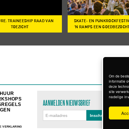
RE: TRAINEESHIP RAAD VAN
SKATE- EN PUNKROCKFESTI
TOEZICHT
‘N RAMPS EEN GOEDBEZOCH
Om de beste
informatie o
deze techno
site verwerk
RHUUR
nadelige in
RKSHOPS
AANMELDEN NIEUWSBRIEF
SREGELS
GEN
Acc
E VERKLARING