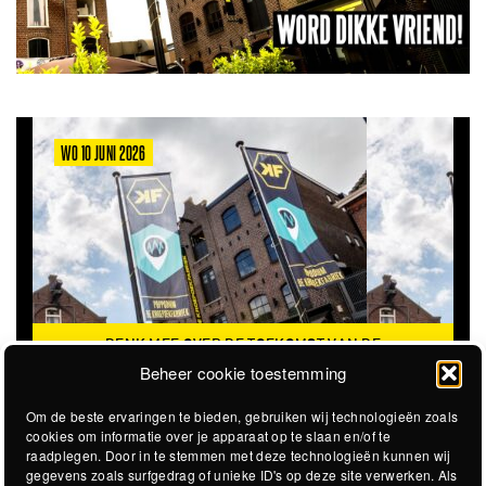
WO 10 JUNI 2026
DENK MEE OVER DE TOEKOMST VAN DE
KROEPOEKFABRIEK
Beheer cookie toestemming
Om de beste ervaringen te bieden, gebruiken wij technologieën zoals
cookies om informatie over je apparaat op te slaan en/of te
raadplegen. Door in te stemmen met deze technologieën kunnen wij
gegevens zoals surfgedrag of unieke ID's op deze site verwerken. Als