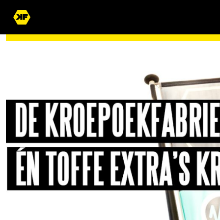
WORD JIJ OOK EEN VAN ONZE DIKKE VRIENDEN?