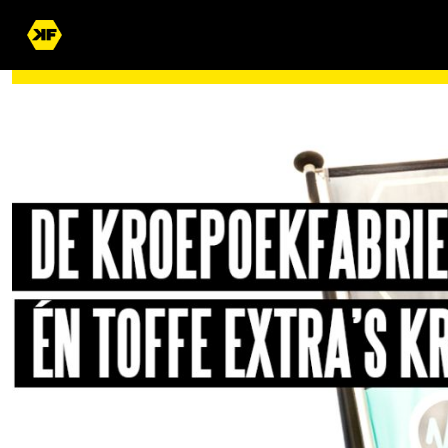
WORD JIJ OOK EEN VAN ONZE DIKKE VRIENDEN?