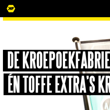
WORD JIJ OOK EEN VAN ONZE DIKKE VRIENDEN?