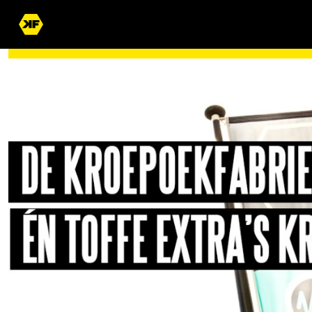
WORD JIJ OOK EEN VAN ONZE DIKKE VRIENDEN?