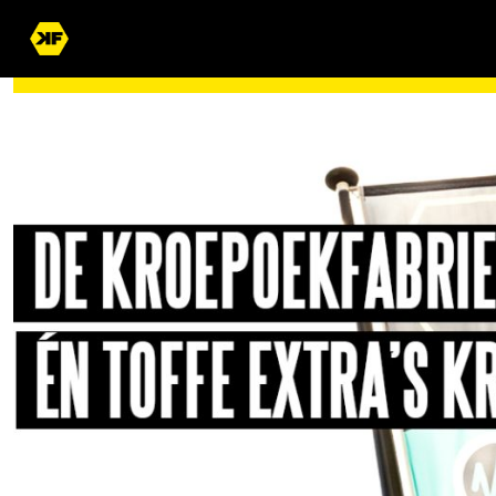
WORD JIJ OOK EEN VAN ONZE DIKKE VRIENDEN?