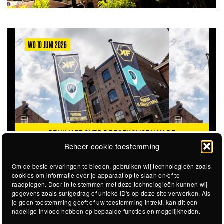
WO 10 JUNI 2026
DENK MEE OVER DE TOEKOMST VAN DE
KROEPOEKFABRIEK
Beheer cookie toestemming
Om de beste ervaringen te bieden, gebruiken wij technologieën zoals
cookies om informatie over je apparaat op te slaan en/of te
raadplegen. Door in te stemmen met deze technologieën kunnen wij
gegevens zoals surfgedrag of unieke ID's op deze site verwerken. Als
je geen toestemming geeft of uw toestemming intrekt, kan dit een
nadelige invloed hebben op bepaalde functies en mogelijkheden.