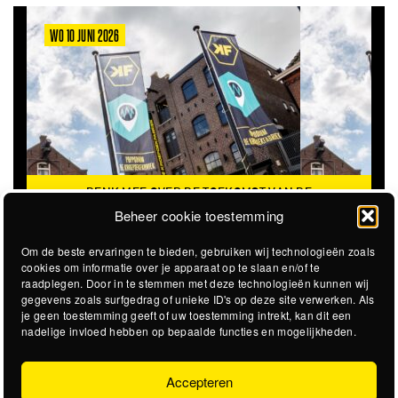
WO 10 JUNI 2026
DENK MEE OVER DE TOEKOMST VAN DE
KROEPOEKFABRIEK
Beheer cookie toestemming
Om de beste ervaringen te bieden, gebruiken wij technologieën zoals
cookies om informatie over je apparaat op te slaan en/of te
raadplegen. Door in te stemmen met deze technologieën kunnen wij
gegevens zoals surfgedrag of unieke ID's op deze site verwerken. Als
je geen toestemming geeft of uw toestemming intrekt, kan dit een
nadelige invloed hebben op bepaalde functies en mogelijkheden.
Accepteren