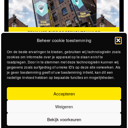
DENK MEE OVER DE TOEKOMST VAN DE
KROEPOEKFABRIEK
Beheer cookie toestemming
Om de beste ervaringen te bieden, gebruiken wij technologieën zoals
cookies om informatie over je apparaat op te slaan en/of te
raadplegen. Door in te stemmen met deze technologieën kunnen wij
gegevens zoals surfgedrag of unieke ID's op deze site verwerken. Als
je geen toestemming geeft of uw toestemming intrekt, kan dit een
nadelige invloed hebben op bepaalde functies en mogelijkheden.
Accepteren
Weigeren
Bekijk voorkeuren