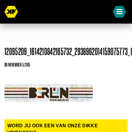
12095209_1614210842165732_2938962014159075773_
DO NOVEMBER 5 2015
WORD JIJ OOK EEN VAN ONZE DIKKE