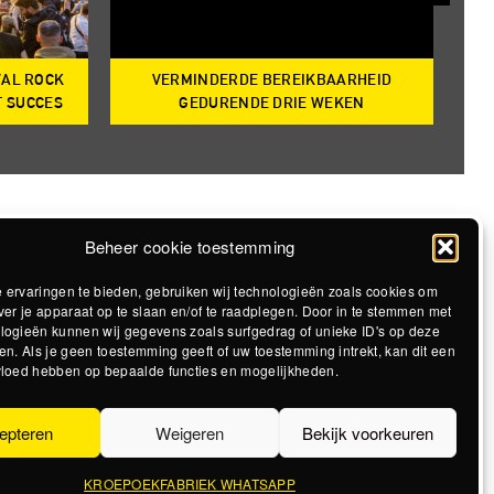
VAL ROCK
VERMINDERDE BEREIKBAARHEID
T
T SUCCES
GEDURENDE DRIE WEKEN
Beheer cookie toestemming
 ervaringen te bieden, gebruiken wij technologieën zoals cookies om
ver je apparaat op te slaan en/of te raadplegen. Door in te stemmen met
logieën kunnen wij gegevens zoals surfgedrag of unieke ID's op deze
en. Als je geen toestemming geeft of uw toestemming intrekt, kan dit een
vloed hebben op bepaalde functies en mogelijkheden.
epteren
Weigeren
Bekijk voorkeuren
KROEPOEKFABRIEK WHATSAPP