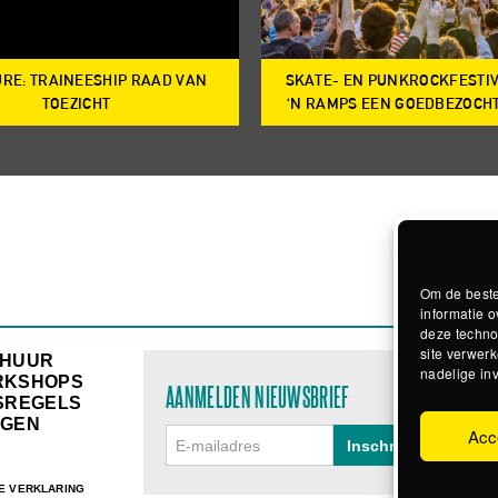
RE: TRAINEESHIP RAAD VAN
SKATE- EN PUNKROCKFESTI
TOEZICHT
‘N RAMPS EEN GOEDBEZOCH
Om de beste
informatie o
deze techno
site verwerk
RHUUR
nadelige in
RKSHOPS
AANMELDEN NIEUWSBRIEF
SREGELS
GEN
Acc
E VERKLARING