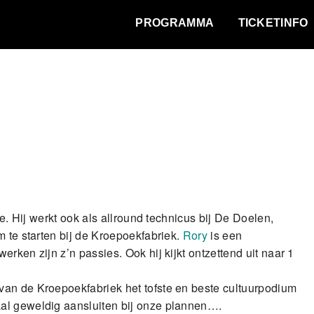
WAT VINDT DE STAD?
PROGRAMMA
TICKETINFO
oe. Hij werkt ook als allround technicus bij De Doelen,
m te starten bij de Kroepoekfabriek.
Rory
is een
rken zijn z’n passies. Ook hij kijkt ontzettend uit naar 1
van de Kroepoekfabriek het tofste en beste cultuurpodium
al geweldig aansluiten bij onze plannen….