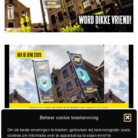
WO 10 JUNI 2026
DENK MEE OVER DE TOEKOMST VAN DE
KROEPOEKFABRIEK
Beheer cookie toestemming
Om de beste ervaringen te bieden, gebruiken wij technologieën zoals
cookies om informatie over je apparaat op te slaan en/of te