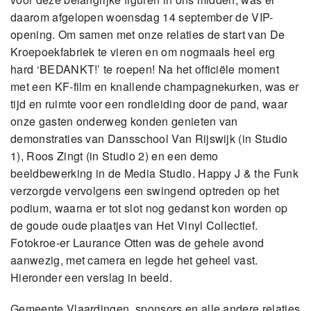
daarom afgelopen woensdag 14 september de VIP-
opening. Om samen met onze relaties de start van De
Kroepoekfabriek te vieren en om nogmaals heel erg
hard ‘BEDANKT!’ te roepen! Na het officiële moment
met een KF-film en knallende champagnekurken, was er
tijd en ruimte voor een rondleiding door de pand, waar
onze gasten onderweg konden genieten van
demonstraties van Dansschool Van Rijswijk (in Studio
1), Roos Zingt (in Studio 2) en een demo
beeldbewerking in de Media Studio. Happy J & the Funk
verzorgde vervolgens een swingend optreden op het
podium, waarna er tot slot nog gedanst kon worden op
de goude oude plaatjes van Het Vinyl Collectief.
Fotokroe-er Laurance Otten was de gehele avond
aanwezig, met camera en legde het geheel vast.
Hieronder een verslag in beeld.
Gemeente Vlaardingen, sponsors en alle andere relaties