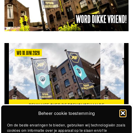
WO 10 JUNI 2026
DENK MEE OVER DE TOEKOMST VAN DE
KROEPOEKFABRIEK
Beheer cookie toestemming
Om de beste ervaringen te bieden, gebruiken wij technologieën zoals
cookies om informatie over je apparaat op te slaan en/of te