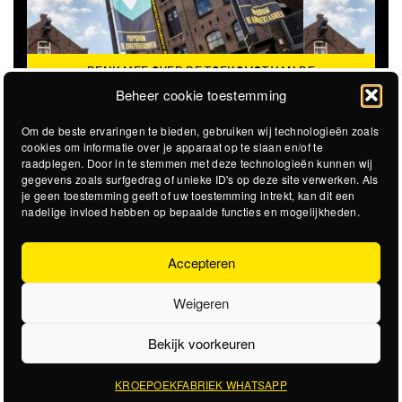
DENK MEE OVER DE TOEKOMST VAN DE
KROEPOEKFABRIEK
Beheer cookie toestemming
Om de beste ervaringen te bieden, gebruiken wij technologieën zoals
cookies om informatie over je apparaat op te slaan en/of te
raadplegen. Door in te stemmen met deze technologieën kunnen wij
gegevens zoals surfgedrag of unieke ID's op deze site verwerken. Als
je geen toestemming geeft of uw toestemming intrekt, kan dit een
nadelige invloed hebben op bepaalde functies en mogelijkheden.
Accepteren
Weigeren
Bekijk voorkeuren
KROEPOEKFABRIEK WHATSAPP