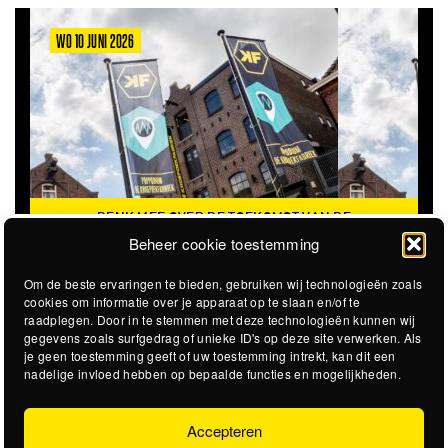
WO 10 JUNI 2026
DENK MEE OVER DE TOEKOMST VAN DE
KROEPOEKFABRIEK
Beheer cookie toestemming
Om de beste ervaringen te bieden, gebruiken wij technologieën zoals
cookies om informatie over je apparaat op te slaan en/of te
raadplegen. Door in te stemmen met deze technologieën kunnen wij
gegevens zoals surfgedrag of unieke ID's op deze site verwerken. Als
je geen toestemming geeft of uw toestemming intrekt, kan dit een
nadelige invloed hebben op bepaalde functies en mogelijkheden.
Accepteren