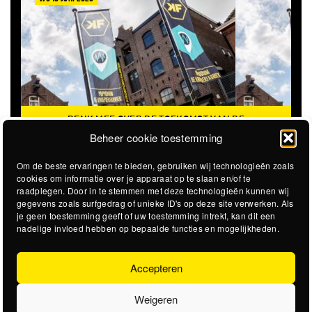
DENK MEE OVER DE TOEKOMST VAN DE
KROEPOEKFABRIEK
Beheer cookie toestemming
Om de beste ervaringen te bieden, gebruiken wij technologieën zoals
cookies om informatie over je apparaat op te slaan en/of te
raadplegen. Door in te stemmen met deze technologieën kunnen wij
gegevens zoals surfgedrag of unieke ID's op deze site verwerken. Als
je geen toestemming geeft of uw toestemming intrekt, kan dit een
nadelige invloed hebben op bepaalde functies en mogelijkheden.
Accepteren
Weigeren