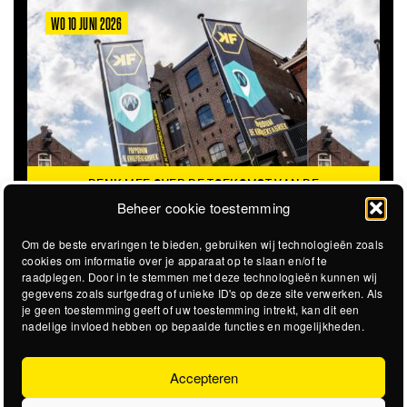
WO 10 JUNI 2026
DENK MEE OVER DE TOEKOMST VAN DE
KROEPOEKFABRIEK
Beheer cookie toestemming
Om de beste ervaringen te bieden, gebruiken wij technologieën zoals
cookies om informatie over je apparaat op te slaan en/of te
raadplegen. Door in te stemmen met deze technologieën kunnen wij
gegevens zoals surfgedrag of unieke ID's op deze site verwerken. Als
je geen toestemming geeft of uw toestemming intrekt, kan dit een
nadelige invloed hebben op bepaalde functies en mogelijkheden.
Accepteren