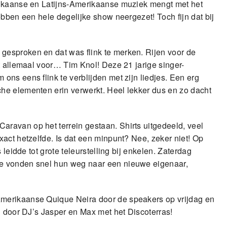
rikaanse en Latijns-Amerikaanse muziek mengt met het
ebben een hele degelijke show neergezet! Toch fijn dat bij
esproken en dat was flink te merken. Rijen voor de
t allemaal voor… Tim Knol! Deze 21 jarige singer-
ns eens flink te verblijden met zijn liedjes. Een erg
he elementen erin verwerkt. Heel lekker dus en zo dacht
ravan op het terrein gestaan. Shirts uitgedeeld, veel
act hetzelfde. Is dat een minpunt? Nee, zeker niet! Op
leidde tot grote teleurstelling bij enkelen. Zaterdag
e vonden snel hun weg naar een nieuwe eigenaar,
merikaanse Quique Neira door de speakers op vrijdag en
n door DJ’s Jasper en Max met het Discoterras!