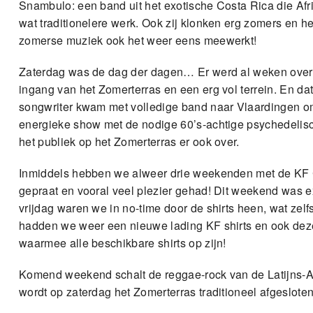
Snambulo: een band uit het exotische Costa Rica die Af
wat traditionelere werk. Ook zij klonken erg zomers en h
zomerse muziek ook het weer eens meewerkt!
Zaterdag was de dag der dagen… Er werd al weken over g
ingang van het Zomerterras en een erg vol terrein. En da
songwriter kwam met volledige band naar Vlaardingen om o
energieke show met de nodige 60’s-achtige psychedelisc
het publiek op het Zomerterras er ook over.
Inmiddels hebben we alweer drie weekenden met de KF Ca
gepraat en vooral veel plezier gehad! Dit weekend was ex
vrijdag waren we in no-time door de shirts heen, wat zelfs 
hadden we weer een nieuwe lading KF shirts en ook dez
waarmee alle beschikbare shirts op zijn!
Komend weekend schalt de reggae-rock van de Latijns-A
wordt op zaterdag het Zomerterras traditioneel afgeslote