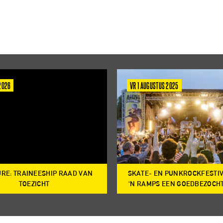
 2026
VR 1 AUGUSTUS 2025
RE: TRAINEESHIP RAAD VAN
SKATE- EN PUNKROCKFESTI
TOEZICHT
‘N RAMPS EEN GOEDBEZOCH