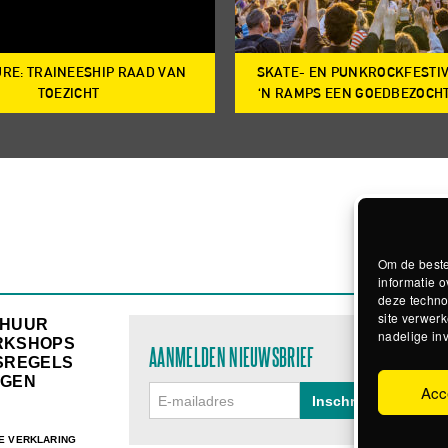
RE: TRAINEESHIP RAAD VAN
SKATE- EN PUNKROCKFESTI
TOEZICHT
‘N RAMPS EEN GOEDBEZOCH
Om de beste
informatie o
deze techno
site verwerk
RHUUR
nadelige in
RKSHOPS
AANMELDEN NIEUWSBRIEF
SREGELS
GEN
Acc
E VERKLARING