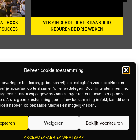
VAL ROCK
VERMINDERDE BEREIKBAARHEID
T
T SUCCES
GEDURENDE DRIE WEKEN
Beheer cookie toestemming
 ervaringen te bieden, gebruiken wij technologieën zoals cookies om
ver je apparaat op te slaan en/of te raadplegen. Door in te stemmen met
logieën kunnen wij gegevens zoals surfgedrag of unieke ID's op deze
en. Als je geen toestemming geeft of uw toestemming intrekt, kan dit een
vloed hebben op bepaalde functies en mogelijkheden.
epteren
Weigeren
Bekijk voorkeuren
KROEPOEKFABRIEK WHATSAPP