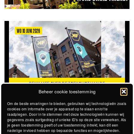
WO 10 JUNI 2026
DENK MEE OVER DE TOEKOMST VAN DE
KROEPOEKFABRIEK
Beheer cookie toestemming
Om de beste ervaringen te bieden, gebruiken wij technologieën zoals
cookies om informatie over je apparaat op te slaan en/of te
raadplegen. Door in te stemmen met deze technologieën kunnen wij
gegevens zoals surfgedrag of unieke ID's op deze site verwerken. Als
je geen toestemming geeft of uw toestemming intrekt, kan dit een
nadelige invloed hebben op bepaalde functies en mogelijkheden.