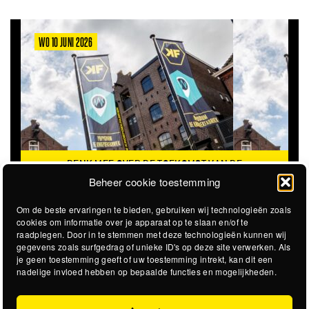
WO 10 JUNI 2026
DENK MEE OVER DE TOEKOMST VAN DE
KROEPOEKFABRIEK
Beheer cookie toestemming
Om de beste ervaringen te bieden, gebruiken wij technologieën zoals
cookies om informatie over je apparaat op te slaan en/of te
raadplegen. Door in te stemmen met deze technologieën kunnen wij
gegevens zoals surfgedrag of unieke ID's op deze site verwerken. Als
je geen toestemming geeft of uw toestemming intrekt, kan dit een
nadelige invloed hebben op bepaalde functies en mogelijkheden.