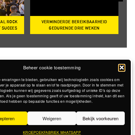
VAL ROCK
VERMINDERDE BEREIKBAARHEID
T
T SUCCES
GEDURENDE DRIE WEKEN
Beheer cookie toestemming
 ervaringen te bieden, gebruiken wij technologieën zoals cookies om
ver je apparaat op te slaan en/of te raadplegen. Door in te stemmen met
logieën kunnen wij gegevens zoals surfgedrag of unieke ID's op deze
en. Als je geen toestemming geeft of uw toestemming intrekt, kan dit een
vloed hebben op bepaalde functies en mogelijkheden.
epteren
Weigeren
Bekijk voorkeuren
KROEPOEKFABRIEK WHATSAPP