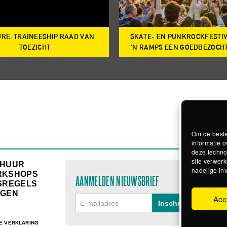
RE: TRAINEESHIP RAAD VAN
SKATE- EN PUNKROCKFESTI
TOEZICHT
‘N RAMPS EEN GOEDBEZOCH
Om de beste
informatie o
deze techno
site verwerk
RHUUR
nadelige in
RKSHOPS
AANMELDEN NIEUWSBRIEF
SREGELS
GEN
Acc
E VERKLARING