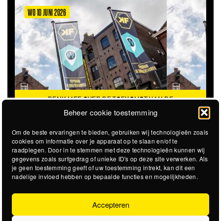
WO 10 JUNI 2026
DENK MEE OVER DE TOEKOMST VAN DE
KROEPOEKFABRIEK
Beheer cookie toestemming
Om de beste ervaringen te bieden, gebruiken wij technologieën zoals
cookies om informatie over je apparaat op te slaan en/of te
raadplegen. Door in te stemmen met deze technologieën kunnen wij
gegevens zoals surfgedrag of unieke ID's op deze site verwerken. Als
je geen toestemming geeft of uw toestemming intrekt, kan dit een
nadelige invloed hebben op bepaalde functies en mogelijkheden.
Accepteren