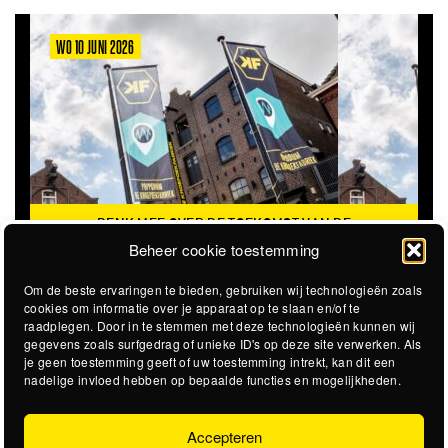
WO 10 JUNI 2026
DENK MEE OVER DE TOEKOMST VAN DE
KROEPOEKFABRIEK
Beheer cookie toestemming
Om de beste ervaringen te bieden, gebruiken wij technologieën zoals
cookies om informatie over je apparaat op te slaan en/of te
raadplegen. Door in te stemmen met deze technologieën kunnen wij
gegevens zoals surfgedrag of unieke ID's op deze site verwerken. Als
je geen toestemming geeft of uw toestemming intrekt, kan dit een
nadelige invloed hebben op bepaalde functies en mogelijkheden.
Accepteren