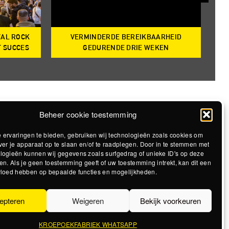
VAL ROCK
VERMINDERDE BEREIKBAARHEID
T
T SUCCES
GEDURENDE DRIE WEKEN
Beheer cookie toestemming
 ervaringen te bieden, gebruiken wij technologieën zoals cookies om
ver je apparaat op te slaan en/of te raadplegen. Door in te stemmen met
logieën kunnen wij gegevens zoals surfgedrag of unieke ID's op deze
en. Als je geen toestemming geeft of uw toestemming intrekt, kan dit een
vloed hebben op bepaalde functies en mogelijkheden.
epteren
Weigeren
Bekijk voorkeuren
KROEPOEKFABRIEK WHATSAPP