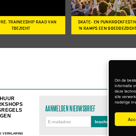
RE: TRAINEESHIP RAAD VAN
SKATE- EN PUNKROCKFESTI
TOEZICHT
‘N RAMPS EEN GOEDBEZOCH
Om de beste
informatie o
deze techno
site verwerk
RHUUR
nadelige in
RKSHOPS
AANMELDEN NIEUWSBRIEF
SREGELS
GEN
Acc
E VERKLARING