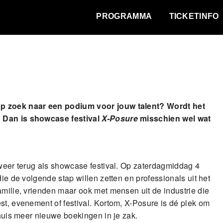
WAT VINDT DE STAD?
PROGRAMMA
TICKETINFO
op zoek naar een podium voor jouw talent? Wordt het
? Dan is showcase festival
X-Posure
misschien wel wat
 weer terug als showcase festival. Op zaterdagmiddag 4
die de volgende stap willen zetten en professionals uit het
amilie, vrienden maar ook met mensen uit de industrie die
st, evenement of festival. Kortom, X-Posure is dé plek om
 huis meer nieuwe boekingen in je zak.