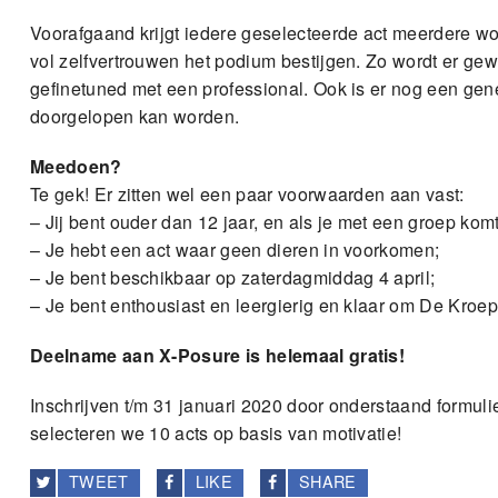
Voorafgaand krijgt iedere geselecteerde act meerdere w
vol zelfvertrouwen het podium bestijgen. Zo wordt er g
gefinetuned met een professional. Ook is er nog een gen
doorgelopen kan worden.
Meedoen?
Te gek! Er zitten wel een paar voorwaarden aan vast:
– Jij bent ouder dan 12 jaar, en als je met een groep kom
– Je hebt een act waar geen dieren in voorkomen;
– Je bent beschikbaar op zaterdagmiddag 4 april;
– Je bent enthousiast en leergierig en klaar om De Kroepo
Deelname aan X-Posure is helemaal gratis!
Inschrijven t/m 31 januari 2020 door onderstaand formuli
selecteren we 10 acts op basis van motivatie!
TWEET
LIKE
SHARE