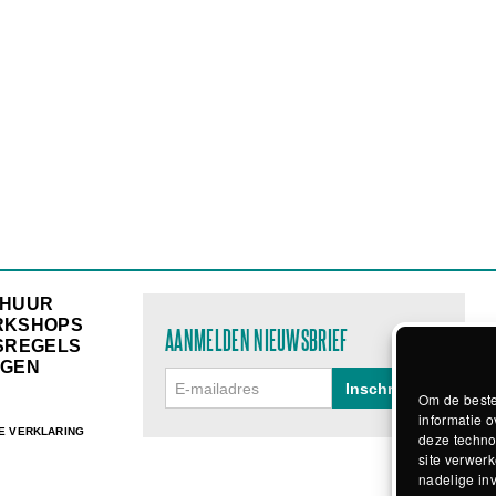
RHUUR
RKSHOPS
AANMELDEN NIEUWSBRIEF
SREGELS
GEN
Om de beste
informatie o
E VERKLARING
deze techno
site verwerk
nadelige in