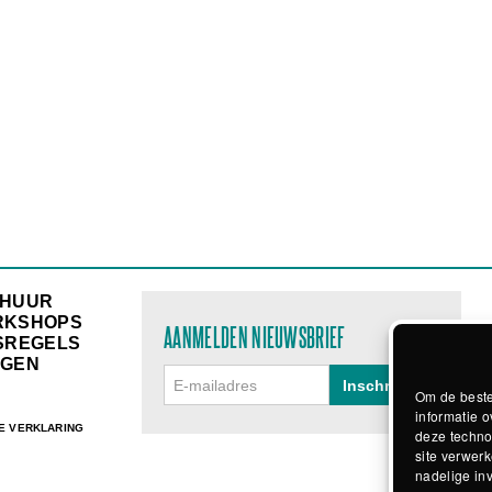
RHUUR
RKSHOPS
AANMELDEN NIEUWSBRIEF
SREGELS
GEN
Om de beste
informatie o
E VERKLARING
deze techno
site verwerk
nadelige in