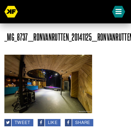
_MG_8737__RONVANRUTTEN_20141125__RONVANRUTTEN
TWEET
LIKE
SHARE