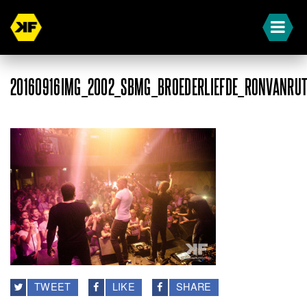
20160916IMG_2002_SBMG_BROEDERLIEFDE_RONVANRU
TWEET
LIKE
SHARE