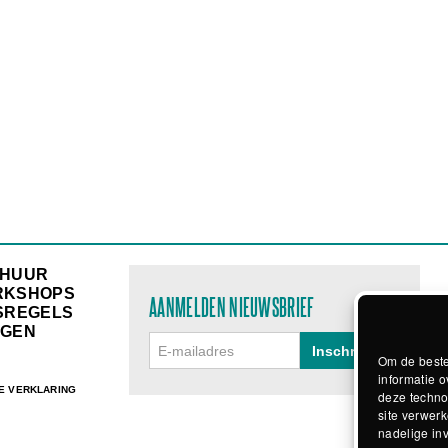
RHUUR
RKSHOPS
AANMELDEN NIEUWSBRIEF
SREGELS
GEN
Om de beste
informatie o
E VERKLARING
deze techno
site verwerk
nadelige in