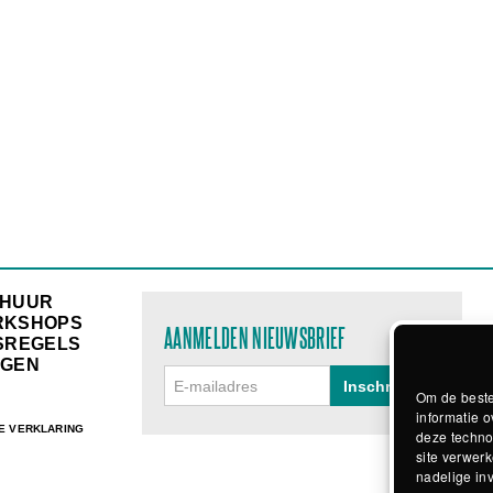
RHUUR
RKSHOPS
AANMELDEN NIEUWSBRIEF
SREGELS
GEN
Om de beste
informatie o
E VERKLARING
deze techno
site verwerk
nadelige in